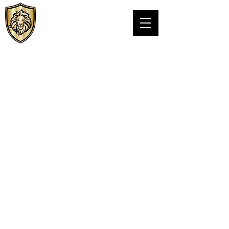
Personal VIPS
Protección LLC.
LICENCIA DE PSB DE TEXAS# C24076301